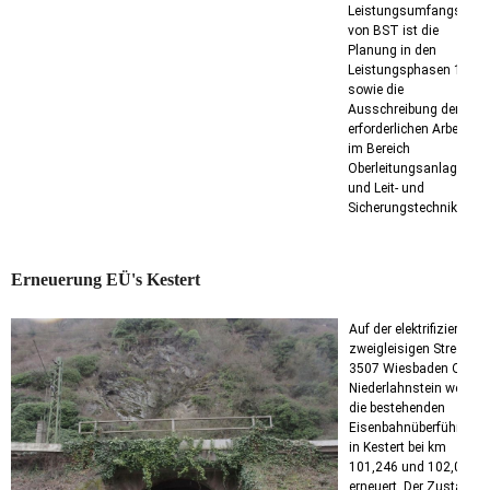
Leistungsumfangs
von BST ist die
Planung in den
Leistungsphasen 1-4
sowie die
Ausschreibung der
erforderlichen Arbeiten
im Bereich
Oberleitungsanlagen
und Leit- und
Sicherungstechnik.
Erneuerung EÜ's Kestert
Auf der elektrifizierten
zweigleisigen Strecke
3507 Wiesbaden Ost -
Niederlahnstein werden
die bestehenden
Eisenbahnüberführung
in Kestert bei km
101,246 und 102,047
erneuert. Der Zustand