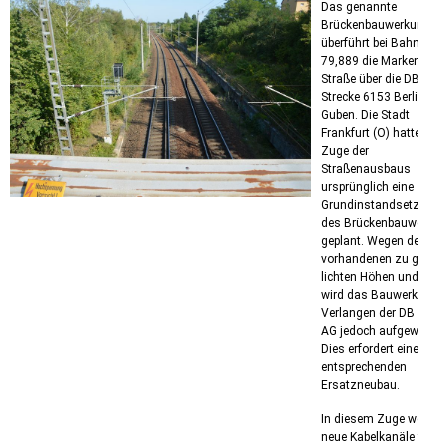
Das genannte
Brückenbauwerkund
überführt bei Bahn-km
79,889 die Markendorfe
Straße über die DB-
Strecke 6153 Berlin -
Guben. Die Stadt
Frankfurt (O) hatte im
Zuge der
Straßenausbaus
ursprünglich eine
Grundinstandsetzung
des Brückenbauwerkes
geplant. Wegen den
vorhandenen zu gering
lichten Höhen und Weit
wird das Bauwerk auf
Verlangen der DB Netz
AG jedoch aufgeweitet.
Dies erfordert einen
entsprechenden
Ersatzneubau.
In diesem Zuge werden
neue Kabelkanäle für L