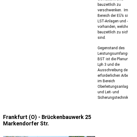
bauzeitlich zu
verschwenken.
Im
Bereich der EÜ’s sind
LST-Anlagen und -Kabel
vorhanden, welche
bauzeitlich zu sichern
sind.
Gegenstand des
Leistungsumfangs von
BST ist die Planung ab
Lph 3 und die
Ausschreibung der
erforderlichen Arbeiten
im Bereich
Oberleitungsanlagen
und Leit- und
Sicherungstechnik.
Frankfurt (O) - Brückenbauwerk 25
Markendorfer Str.