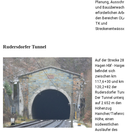
Planung, Ausschreibun
und Bauüberwachung d
erforderlichen Arbeiten 
den Bereichen OLA, LST
TK und
Streckenentwässerung.
Rudersdorfer Tunnel
Auf der Strecke 2800,
Hagen Hbf - Haiger
befindet sich
zwischen km
117,6+30 und km
120,2+82 der
Rudersdorfer Tunnel.
Der Tunnel unterquert
auf 2.652 m den
Höhenzug
Haincher/Tiefenrother
Höhe, einen
südwestlichen
Ausläufer des