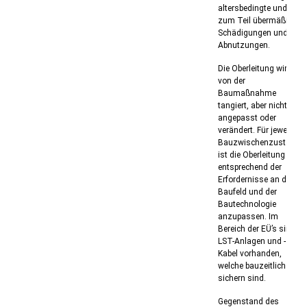
altersbedingte und
zum Teil übermäßige
Schädigungen und
Abnutzungen.
Die Oberleitung wird
von der
Baumaßnahme
tangiert, aber nicht
angepasst oder
verändert. Für jeweilige
Bauzwischenzustände
ist die Oberleitung
entsprechend der
Erfordernisse an das
Baufeld und der
Bautechnologie
anzupassen. Im
Bereich der EÜ’s sind
LST-Anlagen und -
Kabel vorhanden,
welche bauzeitlich zu
sichern sind.
Gegenstand des