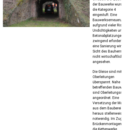
der Bauwerke wurde in
die Kategorie 4
eingestuft. Eine
Bauwerkserneuerung is
aufgrund vieler Risse,
Undichtigkeiten und
Betonabplatzungen
zwingend erforderlich,
eine Sanierung wird au
Sicht des Bauherrn als
nicht wirtschaftlich
angesehen.
Die Gleise sind mit
Oberleitungen
überspannt. Nahe der
betreffenden Bauwerke
sind Oberleitungsmast
angeordnet. Eine
Versetzung der Maste
aus dem Baubereich
heraus stellenweise
notwendig. Im Zuge der
Brückenmontagen sind
die Kettenwerke