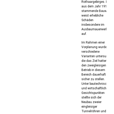
Rothaargebirges. Das
aus dem Jahr 1915
stammende Bauwerk
weist erhebliche
Schäden
insbesondere im
Ausbaumauerwerk
auf.
Im Rahmen einer
Vorplanung wurden
verschiedene
Varianten untersucht,
die das Ziel hatten,
den zweigleisigen
Betrieb in diesem
Bereich dauerhaft
sicher zu stellen.
Unter bautechnischen
und wirtschaftlichen
Gesichtspunkten
stellte sich der
Neubau zweier
eingleisiger
Tunnelröhren und die