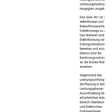
sicherungstechnisch 
Hauptgleis umgebaut w
Das Gleis 451 ist zu
elektrifizieren und die
Beleuchtungsanlage de
Verkehrswege zu aktual
Des Weiteren sind die d
Elektrifizierung verände
Erdungssituationen zu
bewerten und anzupass
Ebenso sind die
Berührungsschutzma
an der Brücke Walthers
erweitern.
Gegenstand des
Leistungsumfangs von 
die Planung in den
Leistungsphasen 1-5 so
Ausschreibung der
erforderlichen Arbeiten 
Bereich Oberleitungsan
und Elektrischen
Energieanlagen.