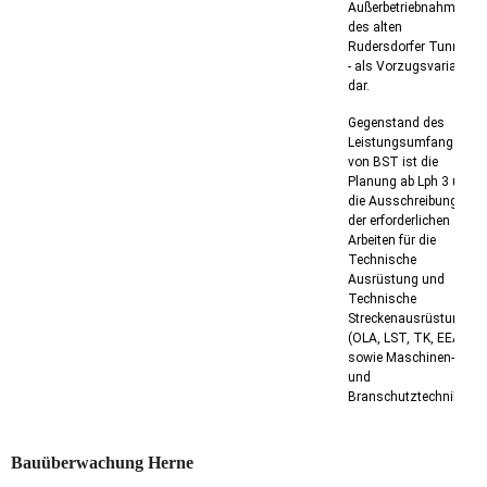
Außerbetriebnahme
des alten
Rudersdorfer Tunnels
- als Vorzugsvariante
dar.
Gegenstand des
Leistungsumfanges
von BST ist die
Planung ab Lph 3 und
die Ausschreibung
der erforderlichen
Arbeiten für die
Technische
Ausrüstung und
Technische
Streckenausrüstung
(OLA, LST, TK, EEA
sowie Maschinen-
und
Branschutztechnik).
Bauüberwachung Herne