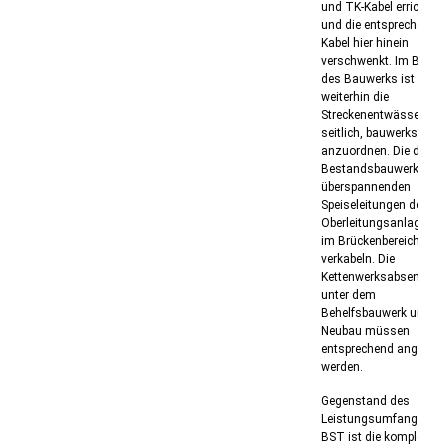
und TK-Kabel errichtet
und die entsprechende
Kabel hier hinein
verschwenkt. Im Bereic
des Bauwerks ist
weiterhin die
Streckenentwässerung
seitlich, bauwerksnah
anzuordnen. Die das
Bestandsbauwerk
überspannenden
Speiseleitungen der
Oberleitungsanlage si
im Brückenbereich zu
verkabeln. Die
Kettenwerksabsenkung
unter dem
Behelfsbauwerk und d
Neubau müssen
entsprechend angepast
werden.
Gegenstand des
Leistungsumfangs von
BST ist die komplette