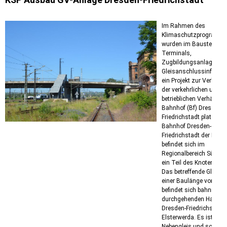
Im Rahmen des
Klimaschutzprogramms
wurden im Baustein „KV
Terminals,
Zugbildungsanlagen,
Gleisanschlussinfrastr
ein Projekt zur Verbess
der verkehrlichen und
betrieblichen Verhältni
Bahnhof (Bf) Dresden-
Friedrichstadt platziert.
Bahnhof Dresden-
Friedrichstadt der DB N
befindet sich im
Regionalbereich Südost
ein Teil des Knotens Dr
Das betreffende Gleis 4
einer Baulänge von 74
befindet sich bahnrecht
durchgehenden Hauptgl
Dresden-Friedrichstadt 
Elsterwerda. Es ist derz
Nebengleis und soll