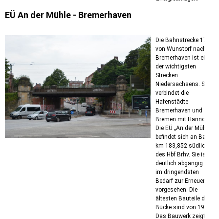
EÜ An der Mühle - Bremerhaven
Die Bahnstrecke 1740
von Wunstorf nach
Bremerhaven ist eine
der wichtigsten
Strecken
Niedersachsens. Sie
verbindet die
Hafenstädte
Bremerhaven und
Bremen mit Hannover.
Die EÜ „An der Mühle“
befindet sich an Bahn-
km 183,852 südlich
des Hbf Brhv. Sie ist
deutlich abgängig und
im dringendsten
Bedarf zur Erneuerung
vorgesehen. Die
ältesten Bauteile der
Bücke sind von 1914.
Das Bauwerk zeigt